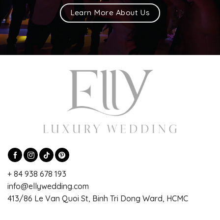
Learn More About Us
+ 84 938 678 193
info@ellywedding.com
413/86 Le Van Quoi St, Binh Tri Dong Ward, HCMC