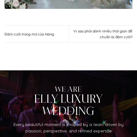
Vì sao phải dành nhiều thời gian để
Đám cưới trong mơ của Nàng
chuẩn bị đám cưới?
WE ARE
ELLY LUXURY
WEDDING
Every beautiful moment is shaped by a team driven by
passion, perspective, and refined expertise