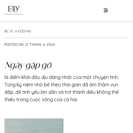
Skip
EN
VI
to
content
BLOG WEDDING
POSTED ON
21 THÁNG 4, 2026
Ngày gặp gỡ
là điểm khởi đầu dịu dàng nhất của một chuyện tình.
Từng kỷ niệm nhỏ bé theo thời gian đã âm thầm vun
đắp, để tình yêu lớn dần và trở thành điều không thể
thiếu trong cuộc sống của cả hai.