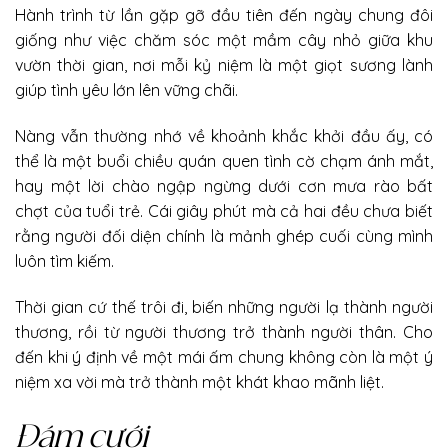
Hành trình từ lần gặp gỡ đầu tiên đến ngày chung đôi
giống như việc chăm sóc một mầm cây nhỏ giữa khu
vườn thời gian, nơi mỗi kỷ niệm là một giọt sương lành
giúp tình yêu lớn lên vững chãi.
Nàng vẫn thường nhớ về khoảnh khắc khởi đầu ấy, có
thể là một buổi chiều quán quen tình cờ chạm ánh mắt,
hay một lời chào ngập ngừng dưới cơn mưa rào bất
chợt của tuổi trẻ. Cái giây phút mà cả hai đều chưa biết
rằng người đối diện chính là mảnh ghép cuối cùng mình
luôn tìm kiếm.
Thời gian cứ thế trôi đi, biến những người lạ thành người
thương, rồi từ người thương trở thành người thân. Cho
đến khi ý định về một mái ấm chung không còn là một ý
niệm xa vời mà trở thành một khát khao mãnh liệt.
Đám cưới