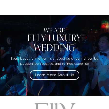
WE ARE
ELLY LUXURY
WEDDING
Every beautiful moment is shaped by a team driven by
passion, perspective, and refined expertise
Learn More About Us