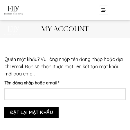
Skip
EN
VI
to
content
MY ACCOUNT
Quên mật khẩu? Vui lòng nhập tên đăng nhập hoặc địa
chỉ email. Bạn sẽ nhận được một liên kết tạo mật khẩu
mới qua email.
Bắt
Tên đăng nhập hoặc email
*
buộc
ĐẶT LẠI MẬT KHẨU