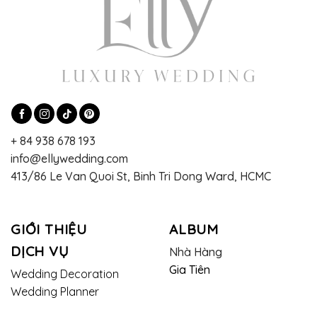
+ 84 938 678 193
info@ellywedding.com
413/86 Le Van Quoi St, Binh Tri Dong Ward, HCMC
GIỚI THIỆU
ALBUM
DỊCH VỤ
Nhà Hàng
Gia Tiên
Wedding Decoration
Wedding Planner