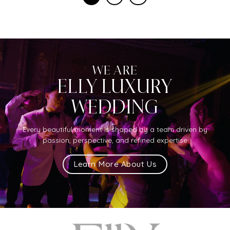
WE ARE
ELLY LUXURY
WEDDING
Every beautiful moment is shaped by a team driven by
passion, perspective, and refined expertise
Learn More About Us