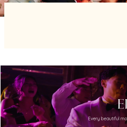
E
Every beautiful mo