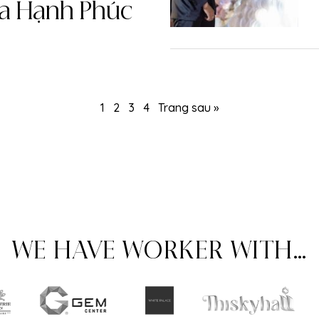
óa Hạnh Phúc
1
2
3
4
Trang sau »
WE HAVE WORKER WITH…