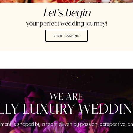
Let’s begin
your perfect wedding journey!
START PLANNING
WE ARE
LLY LUXURY WEDDI
ment is shaped by a team driven by passion, perspective, an