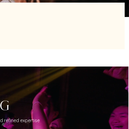
NG
d refined expertise