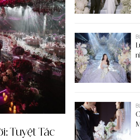
B
L
n
B
C
M
i: Tuyệt Tác