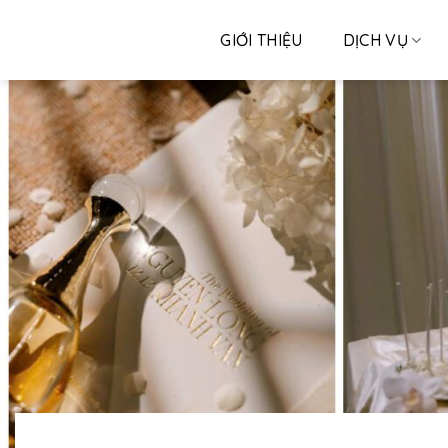
Skip
to
GIỚI THIỆU
DỊCH VỤ
content