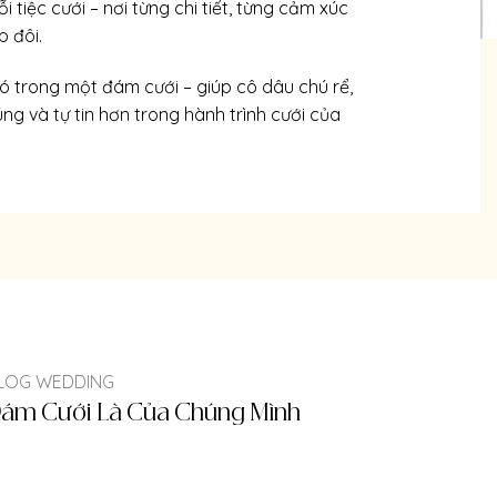
 tiệc cưới – nơi từng chi tiết, từng cảm xúc
p đôi.
ó trong một đám cưới – giúp cô dâu chú rể,
úng và tự tin hơn trong hành trình cưới của
LOG WEDDING
ám Cưới Là Của Chúng Mình