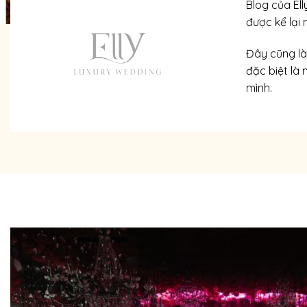
Blog của Ell
được kể lại
Đây cũng là
đặc biệt là 
mình.