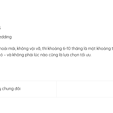
ố
edding
ải mái, không vội vã, thì khoảng 6–10 tháng là một khoảng th
– và không phải lúc nào cũng là lựa chọn tối ưu.
y chung đôi