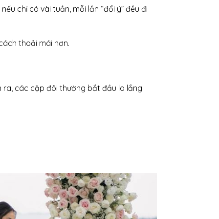
u chỉ có vài tuần, mỗi lần “đổi ý” đều đi
cách thoải mái hơn.
 ra, các cặp đôi thường bắt đầu lo lắng