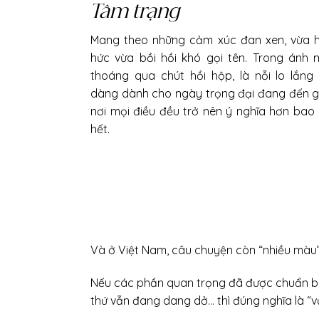
Tâm trạng
Mang theo những cảm xúc đan xen, vừa 
hức vừa bồi hồi khó gọi tên. Trong ánh 
thoáng qua chút hồi hộp, là nỗi lo lắng 
dàng dành cho ngày trọng đại đang đến g
nơi mọi điều đều trở nên ý nghĩa hơn bao 
hết.
Và ở Việt Nam, câu chuyện còn “nhiều màu” 
Nếu các phần quan trọng đã được chuẩn bị 
thứ vẫn đang dang dở… thì đúng nghĩa là “vừ