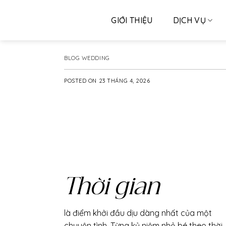
Skip
to
GIỚI THIỆU
DỊCH VỤ
content
BLOG WEDDING
POSTED ON
23 THÁNG 4, 2026
Thời gian
là điểm khởi đầu dịu dàng nhất của một
chuyện tình. Từng kỷ niệm nhỏ bé theo thời