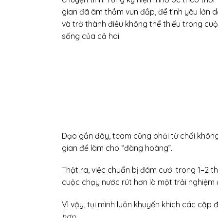
gian đã âm thầm vun đắp, để tình yêu lớn 
và trở thành điều không thể thiếu trong cu
sống của cả hai.
Dạo gần đây, team cũng phải từ chối không
gian để làm cho “đàng hoàng”.
Thật ra, việc chuẩn bị đám cưới trong 1–2 t
cuộc chạy nước rút hơn là một trải nghiệm
Vì vậy, tụi mình luôn khuyến khích các cặp
hơn
.