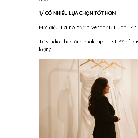
1/ CÓ NHIỀU LỰA CHỌN TỐT HƠN
Một điều ít ai nói trước: vendor tốt luôn… kín
Từ studio chụp ảnh, makeup artist, đến flo
lượng.