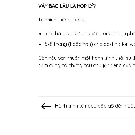
VẬY BAO LÂU LÀ HỢP LÝ?
Tụi mình thường gợi ý:
3–5 tháng cho đám cưới trong thành ph
5–8 tháng (hoặc hơn) cho destination w
Còn nếu bạn muốn một hành trình thật sự tho
sớm cũng có những câu chuyện riêng của nó 
Hành trình từ ngày gặp gỡ đến ngà