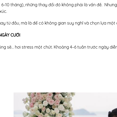
6–10 tháng), những thay đổi đó không phải là vấn đề. Nhưng nế
xúc.
ay từ đầu, mà là để có không gian suy nghĩ và chọn lựa một 
NGÀY CƯỚI
ũng sẽ… hơi stress một chút. Khoảng 4–6 tuần trước ngày diễn