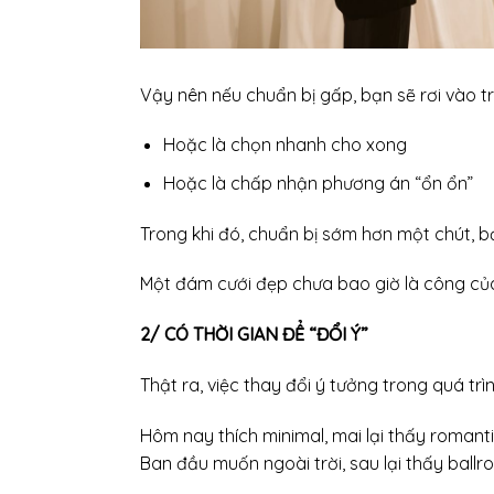
Vậy nên nếu chuẩn bị gấp, bạn sẽ rơi vào tr
Hoặc là chọn nhanh cho xong
Hoặc là chấp nhận phương án “ổn ổn”
Trong khi đó, chuẩn bị sớm hơn một chút, b
Một đám cưới đẹp chưa bao giờ là công của 
2/ CÓ THỜI GIAN ĐỂ “ĐỔI Ý”
Thật ra, việc thay đổi ý tưởng trong quá trì
Hôm nay thích minimal, mai lại thấy romanti
Ban đầu muốn ngoài trời, sau lại thấy ballr