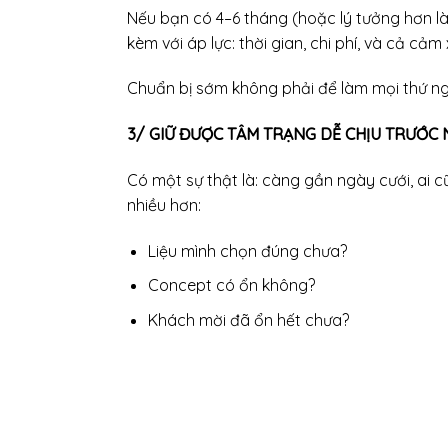
Nếu bạn có 4–6 tháng (hoặc lý tưởng hơn là 
kèm với áp lực: thời gian, chi phí, và cả cảm 
Chuẩn bị sớm không phải để làm mọi thứ ng
3/ GIỮ ĐƯỢC TÂM TRẠNG DỄ CHỊU TRƯỚC 
Có một sự thật là: càng gần ngày cưới, ai c
nhiều hơn:
Liệu mình chọn đúng chưa?
Concept có ổn không?
Khách mời đã ổn hết chưa?