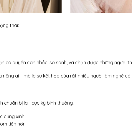
ạng thái:
ạn có quyền cân nhắc, so sánh, và chọn được những người th
riêng ai – mà là sự kết hợp của rất nhiều người làm nghề có
nh chuẩn bị là… cực kỳ bình thường.
c cũng xinh.
oom tiện hơn.