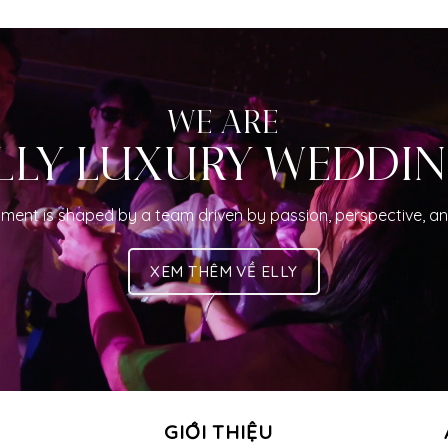
WE ARE
LLY LUXURY WEDDI
ment is shaped by a team driven by passion, perspective, an
XEM THÊM VỀ ELLY
GIỚI THIỆU