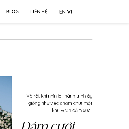
EN
VI
BLOG
LIÊN HỆ
Và rồi, khi nhìn lại, hành trình ấy
giống như việc chăm chút một
khu vườn cảm xúc.
Đám cưới