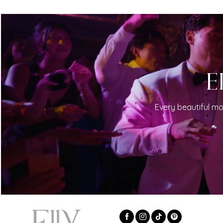
E
Every beautiful mo