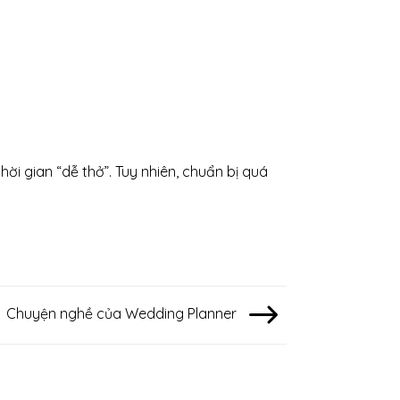
ời gian “dễ thở”. Tuy nhiên, chuẩn bị quá
Chuyện nghề của Wedding Planner