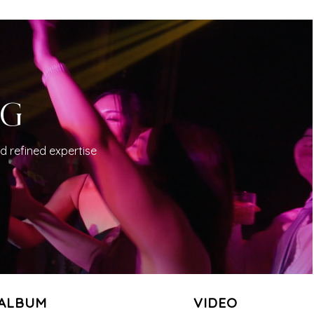
NG
d refined expertise
ALBUM
VIDEO