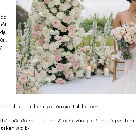
háo
mắt
dịu
ần,
giờ
hơn khi có sự tham gia của gia đình hai bên.
từ trước đó khá lâu, bạn sẽ bước vào giai đoạn này với tâm 
a làm vừa lo”.