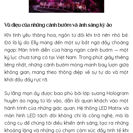
Vũ điệu của những cánh bướm và ánh sáng kỳ ảo
Khi tình yêu thăng hoa, ngôn từ đôi khi trở nên nhỏ bé.
Đó là lý do Elly mang đến một sự bất ngờ đầy choáng
ngợp: Màn trình diễn của hàng ngàn cánh bướm — một
kỷ lục chưa từng có tại Việt Nam. Trong phút giây thiêng
liêng nhất, những cánh bướm mỏng manh bay lượn giữa
không gian, mang theo thông điệp về sự tự do và một
khởi đầu đầy rực rỡ.
Sự lãng mạn ấy được bao phủ bởi lớp sương Hologram
huyền ảo ngay từ lối vào, dẫn lối quan khách vào một
hành trình của những giác quan. Hệ thống LED Matrix và
màn hình LED tách đôi không chỉ là công nghệ, mà là
công cụ để chúng tôi điều khiển ánh sáng, tạo ra những
khoảng lặng và những cú chạm cảm xúc đầy tinh tế khi