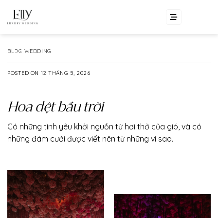
Skip
EN
VI
to
content
BLOG WEDDING
POSTED ON
12 THÁNG 5, 2026
Hoa dệt bầu trời
Có những tình yêu khởi nguồn từ hơi thở của gió, và có
những đám cưới được viết nên từ những vì sao.