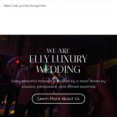
Đám Cưới Là Của Chúng Mình
WE ARE
ELLY LUXURY
WEDDING
Every beautiful moment is shaped by a team driven by
passion, perspective, and refined expertise
Learn More About Us