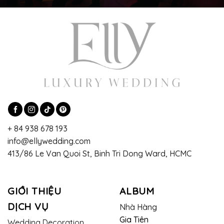
+ 84 938 678 193
info@ellywedding.com
413/86 Le Van Quoi St, Binh Tri Dong Ward, HCMC
GIỚI THIỆU
ALBUM
DỊCH VỤ
Nhà Hàng
Gia Tiên
Wedding Decoration