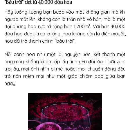
“Bầu trời” dệt từ 40.000 đóa hoa
Hãy tưởng tượng bạn bước vào một không gian mà khi
ngước mắt lên, không còn là trần nhà vô hồn, mà là một
đại dương hoa rực rỡ rộng hơn 1.200m². Với hơn 40.000
đóa hoa được treo lơ lửng, hoa không còn là điểm xuyết,
hoa đã trở thành chính “bầu trời”.
Mỗi cánh hoa như một lời nguyện ước, kết thành một
áng mây khổng lồ ôm ấp lấy tình yêu đôi lứa. Dưới vòm
trời ấy, mọi ánh nhìn bị mê hoặc, mọi chuyển động đều
trở nên mềm mại như một giấc chiêm bao giữa ban
ngày.