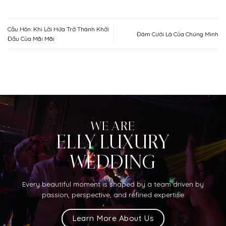
Cầu Hôn: Khi Lời Hứa Trở Thành Khởi
Đám Cưới Là Của Chúng Mình
Đầu Của Mãi Mãi
WE ARE
ELLY LUXURY
WEDDING
Every beautiful moment is shaped by a team driven by
passion, perspective, and refined expertise
Learn More About Us