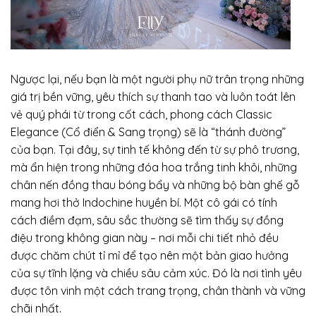
Ngược lại, nếu bạn là một người phụ nữ trân trọng những
giá trị bền vững, yêu thích sự thanh tao và luôn toát lên
vẻ quý phái từ trong cốt cách, phong cách Classic
Elegance (Cổ điển & Sang trọng) sẽ là “thánh đường”
của bạn. Tại đây, sự tinh tế không đến từ sự phô trương,
mà ẩn hiện trong những đóa hoa trắng tinh khôi, những
chân nến đồng thau bóng bẩy và những bộ bàn ghế gỗ
mang hơi thở Indochine huyền bí. Một cô gái có tính
cách điềm đạm, sâu sắc thường sẽ tìm thấy sự đồng
điệu trong không gian này – nơi mỗi chi tiết nhỏ đều
được chăm chút tỉ mỉ để tạo nên một bản giao hưởng
của sự tĩnh lặng và chiều sâu cảm xúc. Đó là nơi tình yêu
được tôn vinh một cách trang trọng, chân thành và vững
chãi nhất.