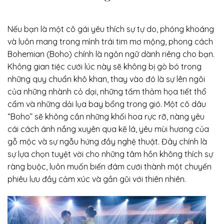
Nếu bạn là một cô gái yêu thích sự tự do, phóng khoáng
và luôn mang trong mình trái tim mơ mộng, phong cách
Bohemian (Boho) chính là ngôn ngữ dành riêng cho bạn.
Không gian tiệc cưới lúc này sẽ không bị gò bó trong
những quy chuẩn khô khan, thay vào đó là sự lên ngôi
của những nhành cỏ dại, những tấm thảm họa tiết thổ
cẩm và những dải lụa bay bổng trong gió. Một cô dâu
“Boho” sẽ không cần những khối hoa rực rỡ, nàng yêu
cái cách ánh nắng xuyên qua kẽ lá, yêu mùi hương của
gỗ mộc và sự ngẫu hứng đầy nghệ thuật. Đây chính là
sự lựa chọn tuyệt vời cho những tâm hồn không thích sự
ràng buộc, luôn muốn biến đám cưới thành một chuyến
phiêu lưu đầy cảm xúc và gần gũi với thiên nhiên.