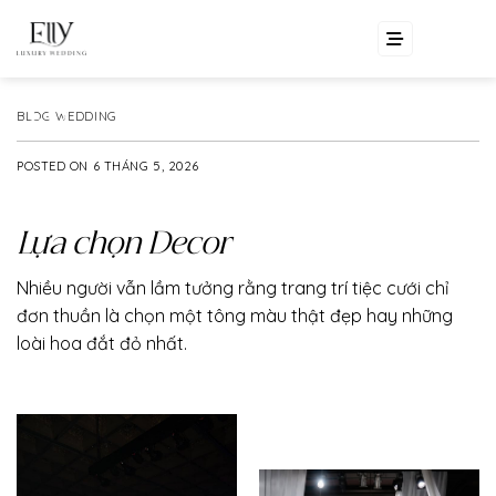
Skip
EN
VI
to
content
BLOG WEDDING
POSTED ON
6 THÁNG 5, 2026
Lựa chọn Decor
Nhiều người vẫn lầm tưởng rằng trang trí tiệc cưới chỉ
đơn thuần là chọn một tông màu thật đẹp hay những
loài hoa đắt đỏ nhất.