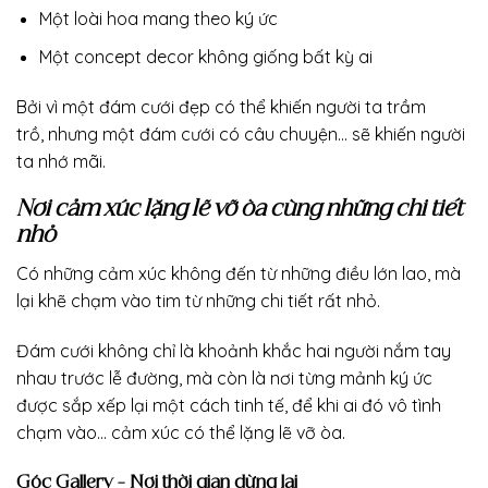
Một loài hoa mang theo ký ức
Một concept decor không giống bất kỳ ai
Bởi vì một đám cưới đẹp có thể khiến người ta trầm
trồ, nhưng một đám cưới có câu chuyện… sẽ khiến người
ta nhớ mãi.
Nơi cảm xúc lặng lẽ vỡ òa cùng những chi tiết
nhỏ
Có những cảm xúc không đến từ những điều lớn lao, mà
lại khẽ chạm vào tim từ những chi tiết rất nhỏ.
Đám cưới không chỉ là khoảnh khắc hai người nắm tay
nhau trước lễ đường, mà còn là nơi từng mảnh ký ức
được sắp xếp lại một cách tinh tế, để khi ai đó vô tình
chạm vào… cảm xúc có thể lặng lẽ vỡ òa.
Góc Gallery – Nơi thời gian dừng lại