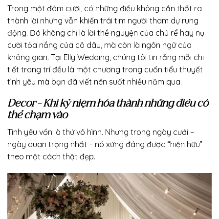
Trong một đám cưới, có những điều không cần thốt ra
thành lời nhưng vẫn khiến trái tim người tham dự rung
động. Đó không chỉ là lời thề nguyện của chú rể hay nụ
cười tỏa nắng của cô dâu, mà còn là ngôn ngữ của
không gian. Tại Elly Wedding, chúng tôi tin rằng mỗi chi
tiết trang trí đều là một chương trong cuốn tiểu thuyết
tình yêu mà bạn đã viết nên suốt nhiều năm qua.
Decor – Khi kỷ niệm hóa thành những điều có
thể chạm vào
Tình yêu vốn là thứ vô hình. Nhưng trong ngày cưới –
ngày quan trọng nhất – nó xứng đáng được “hiện hữu”
theo một cách thật đẹp.