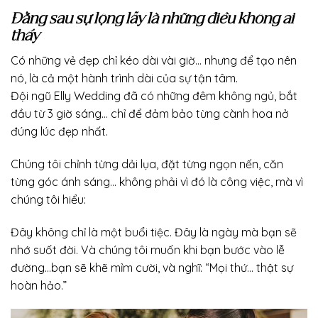
Đằng sau sự lộng lẫy là những điều không ai
thấy
Có những vẻ đẹp chỉ kéo dài vài giờ… nhưng để tạo nên
nó, là cả một hành trình dài của sự tận tâm.
Đội ngũ Elly Wedding đã có những đêm không ngủ, bắt
đầu từ 3 giờ sáng… chỉ để đảm bảo từng cành hoa nở
đúng lúc đẹp nhất.
Chúng tôi chỉnh từng dải lụa, đặt từng ngọn nến, căn
từng góc ánh sáng… không phải vì đó là công việc, mà vì
chúng tôi hiểu:
Đây không chỉ là một buổi tiệc. Đây là ngày mà bạn sẽ
nhớ suốt đời. Và chúng tôi muốn khi bạn bước vào lễ
đường…bạn sẽ khẽ mỉm cười, và nghĩ: “Mọi thứ… thật sự
hoàn hảo.”