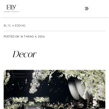
Skip
EN
VI
to
content
BLOG WEDDING
POSTED ON
16 THÁNG 4, 2026
Decor