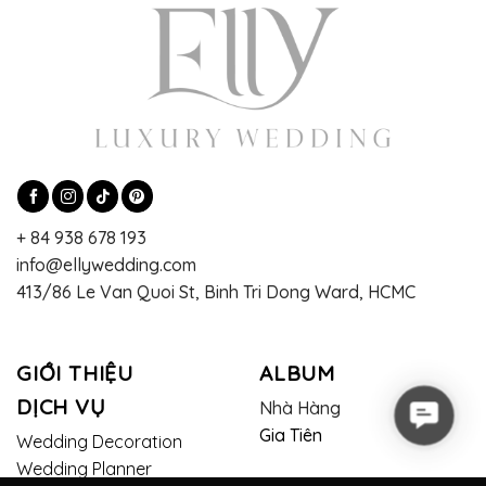
+ 84 938 678 193
info@ellywedding.com
413/86 Le Van Quoi St, Binh Tri Dong Ward, HCMC
GIỚI THIỆU
ALBUM
DỊCH VỤ
Nhà Hàng
Contac
Gia Tiên
Wedding Decoration
Wedding Planner