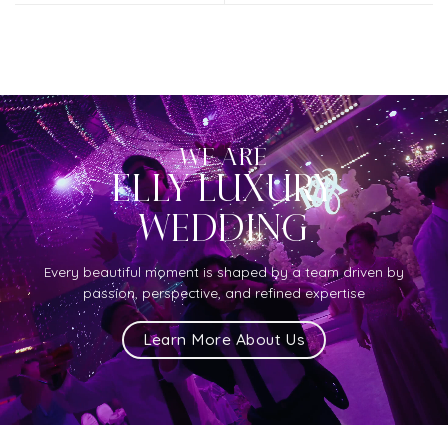
WE ARE
ELLY LUXURY
WEDDING
Every beautiful moment is shaped by a team driven by
passion, perspective, and refined expertise
Learn More About Us