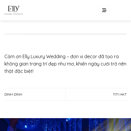
Skip
EN
VI
to
content
Cảm ơn
Elly Luxury Wedding
– đơn vị decor đã tạo ra
không gian trang trí đẹp như mơ, khiến ngày cưới trở nên
thật đặc biệt!
DINH DINH
TITI HKT