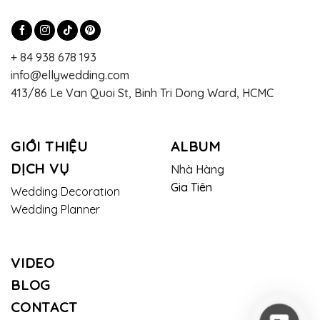
+ 84 938 678 193
info@ellywedding.com
413/86 Le Van Quoi St, Binh Tri Dong Ward, HCMC
GIỚI THIỆU
ALBUM
DỊCH VỤ
Nhà Hàng
Gia Tiên
Wedding Decoration
Wedding Planner
VIDEO
BLOG
CONTACT
Contac