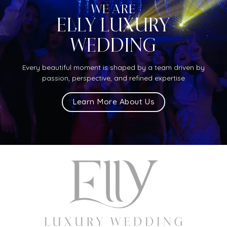
WE ARE
ELLY LUXURY
WEDDING
Every beautiful moment is shaped by a team driven by
passion, perspective, and refined expertise
Learn More About Us