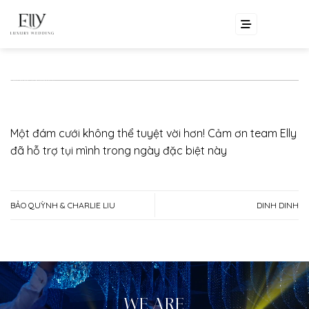
Skip
EN
VI
to
content
Một đám cưới không thể tuyệt vời hơn! Cảm ơn team Elly
đã hỗ trợ tụi mình trong ngày đặc biệt này
BẢO QUỲNH & CHARLIE LIU
DINH DINH
WE ARE