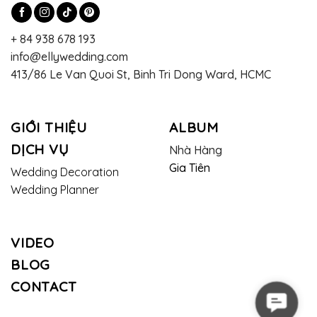
+ 84 938 678 193
info@ellywedding.com
413/86 Le Van Quoi St, Binh Tri Dong Ward, HCMC
GIỚI THIỆU
ALBUM
DỊCH VỤ
Nhà Hàng
Gia Tiên
Wedding Decoration
Wedding Planner
VIDEO
BLOG
CONTACT
Contac