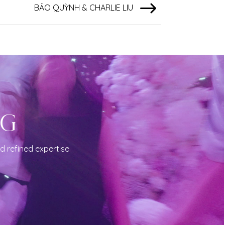
BẢO QUỲNH & CHARLIE LIU
NG
d refined expertise