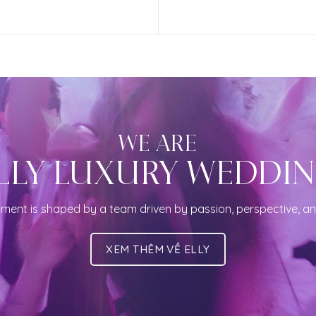
WE ARE
LLY LUXURY WEDDI
ment is shaped by a team driven by passion, perspective, an
XEM THÊM VỀ ELLY