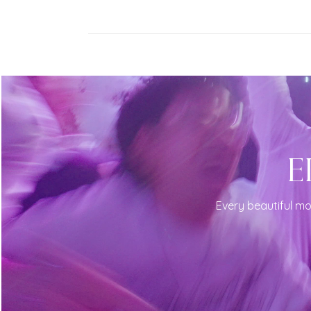
E
Every beautiful mo