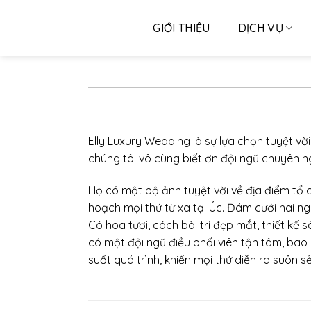
Skip
to
GIỚI THIỆU
DỊCH VỤ
content
Elly Luxury Wedding là sự lựa chọn tuyệt vờ
chúng tôi vô cùng biết ơn đội ngũ chuyên ng
Họ có một bộ ảnh tuyệt vời về địa điểm tổ c
hoạch mọi thứ từ xa tại Úc. Đám cưới hai ngà
Có hoa tươi, cách bài trí đẹp mắt, thiết k
có một đội ngũ điều phối viên tận tâm, bao
suốt quá trình, khiến mọi thứ diễn ra suôn 