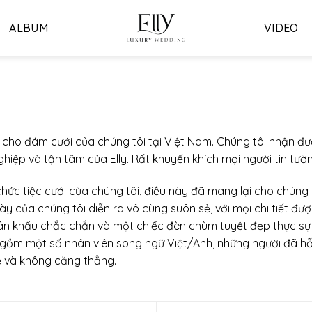
ALBUM
VIDEO
i cho đám cưới của chúng tôi tại Việt Nam. Chúng tôi nhận đượ
hiệp và tận tâm của Elly. Rất khuyến khích mọi người tin tưở
hức tiệc cưới của chúng tôi, điều này đã mang lại cho chúng tô
y của chúng tôi diễn ra vô cùng suôn sẻ, với mọi chi tiết được
ế sân khấu chắc chắn và một chiếc đèn chùm tuyệt đẹp thực s
 gồm một số nhân viên song ngữ Việt/Anh, những người đã hỗ 
sẻ và không căng thẳng.