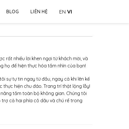
EN
VI
BLOG
LIÊN HỆ
c rất nhiều lời khen ngợi từ khách mời, và
ng họ để hiện thực hóa tầm nhìn của bạn!
i sự tự tin ngay từ đầu, ngay cả khi lên kế
 thực hiện chu đáo. Trang trí thật lộng lẫy!
ự nâng tầm toàn bộ không gian. Chúng tôi
trợ cả hai phía cô dâu và chú rể trong