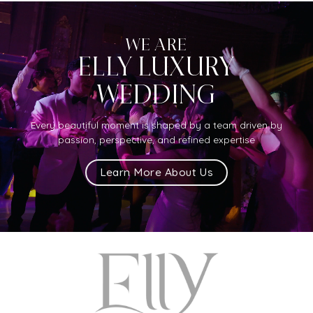
WE ARE
ELLY LUXURY
WEDDING
Every beautiful moment is shaped by a team driven by
passion, perspective, and refined expertise
Learn More About Us