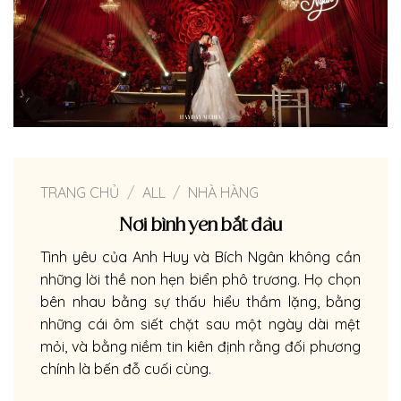
TRANG CHỦ
/
ALL
/
NHÀ HÀNG
Nơi bình yên bắt đầu
Tình yêu của Anh Huy và Bích Ngân không cần
những lời thề non hẹn biển phô trương. Họ chọn
bên nhau bằng sự thấu hiểu thầm lặng, bằng
những cái ôm siết chặt sau một ngày dài mệt
mỏi, và bằng niềm tin kiên định rằng đối phương
chính là bến đỗ cuối cùng.