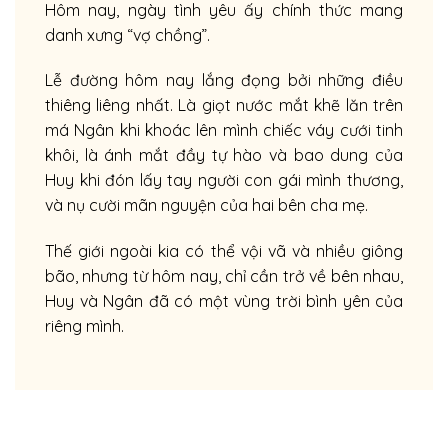
Hôm nay, ngày tình yêu ấy chính thức mang
danh xưng “vợ chồng”.
Lễ đường hôm nay lắng đọng bởi những điều
thiêng liêng nhất. Là giọt nước mắt khẽ lăn trên
má Ngân khi khoác lên mình chiếc váy cưới tinh
khôi, là ánh mắt đầy tự hào và bao dung của
Huy khi đón lấy tay người con gái mình thương,
và nụ cười mãn nguyện của hai bên cha mẹ.
Thế giới ngoài kia có thể vội vã và nhiều giông
bão, nhưng từ hôm nay, chỉ cần trở về bên nhau,
Huy và Ngân đã có một vùng trời bình yên của
riêng mình.