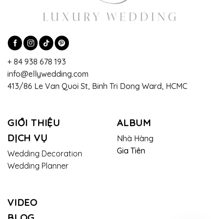
+ 84 938 678 193
info@ellywedding.com
413/86 Le Van Quoi St, Binh Tri Dong Ward, HCMC
GIỚI THIỆU
ALBUM
DỊCH VỤ
Nhà Hàng
Gia Tiên
Wedding Decoration
Wedding Planner
VIDEO
BLOG