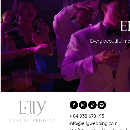
E
Every beautiful mo
+ 84 938 678 193
info@ellywedding.com