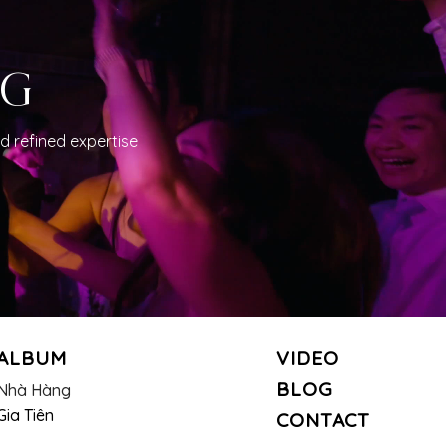
NG
d refined expertise
ALBUM
VIDEO
BLOG
Nhà Hàng
Gia Tiên
CONTACT