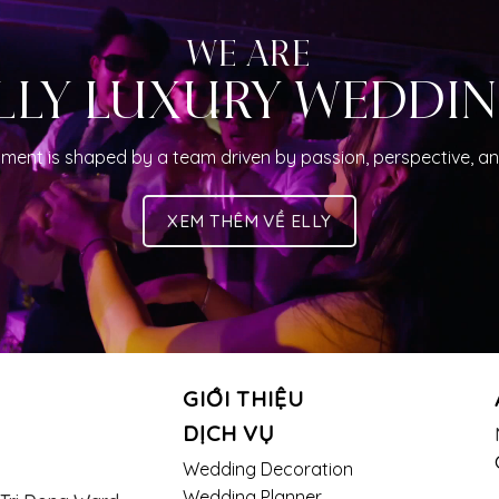
WE ARE
LLY LUXURY WEDDI
ment is shaped by a team driven by passion, perspective, an
XEM THÊM VỀ ELLY
GIỚI THIỆU
DỊCH VỤ
Wedding Decoration
Wedding Planner