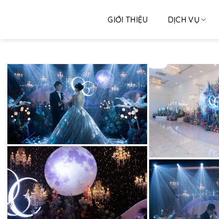
Skip
to
GIỚI THIỆU
DỊCH VỤ
content