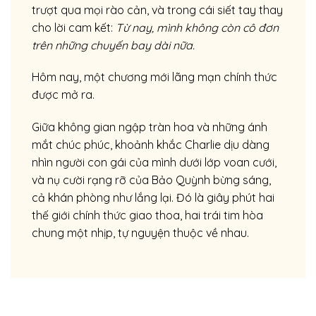
trượt qua mọi rào cản, và trong cái siết tay thay
cho lời cam kết:
Từ nay, mình không còn cô đơn
trên những chuyến bay dài nữa.
Hôm nay, một chương mới lãng mạn chính thức
được mở ra.
Giữa không gian ngập tràn hoa và những ánh
mắt chúc phúc, khoảnh khắc Charlie dịu dàng
nhìn người con gái của mình dưới lớp voan cưới,
và nụ cười rạng rỡ của Bảo Quỳnh bừng sáng,
cả khán phòng như lắng lại. Đó là giây phút hai
thế giới chính thức giao thoa, hai trái tim hòa
chung một nhịp, tự nguyện thuộc về nhau.