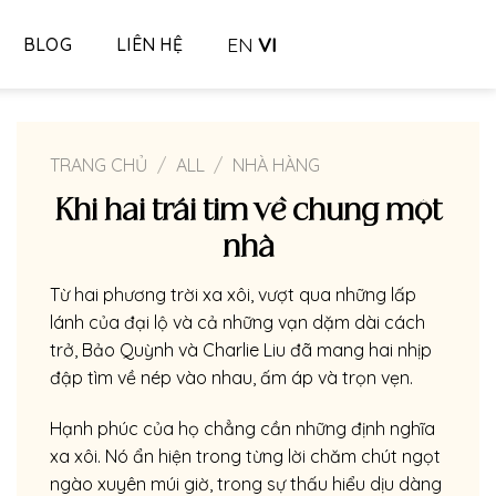
EN
VI
BLOG
LIÊN HỆ
TRANG CHỦ
/
ALL
/
NHÀ HÀNG
Khi hai trái tim về chung một
nhà
Từ hai phương trời xa xôi, vượt qua những lấp
lánh của đại lộ và cả những vạn dặm dài cách
trở, Bảo Quỳnh và Charlie Liu đã mang hai nhịp
đập tìm về nép vào nhau, ấm áp và trọn vẹn.
Hạnh phúc của họ chẳng cần những định nghĩa
xa xôi. Nó ẩn hiện trong từng lời chăm chút ngọt
ngào xuyên múi giờ, trong sự thấu hiểu dịu dàng