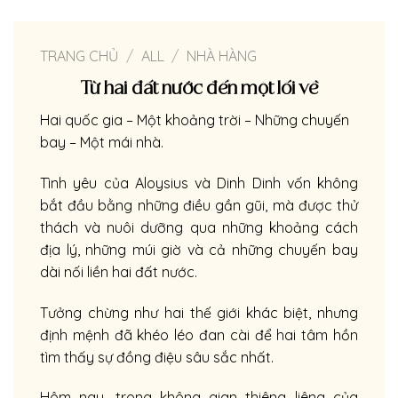
TRANG CHỦ
/
ALL
/
NHÀ HÀNG
Từ hai đất nước đến một lối về
Hai quốc gia – Một khoảng trời – Những chuyến
bay – Một mái nhà.
Tình yêu của Aloysius và Dinh Dinh vốn không
bắt đầu bằng những điều gần gũi, mà được thử
thách và nuôi dưỡng qua những khoảng cách
địa lý, những múi giờ và cả những chuyến bay
dài nối liền hai đất nước.
Tưởng chừng như hai thế giới khác biệt, nhưng
định mệnh đã khéo léo đan cài để hai tâm hồn
tìm thấy sự đồng điệu sâu sắc nhất.
Hôm nay, trong không gian thiêng liêng của