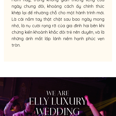
ngày chung đôi, khoảng cách ấy chính thức
khép lại để nhường chỗ cho một hành trình mới.
Là cái nắm tay thật chặt sau bao ngày mong
nhớ, là nụ cười rạng rỡ của gia đình hai bên khi
chứng kiến khoảnh khắc đôi trẻ nên duyên, và là
những ánh mắt lấp lánh niềm hạnh phúc vẹn
tròn.
WE ARE
ELLY LUXURY
WEDDING