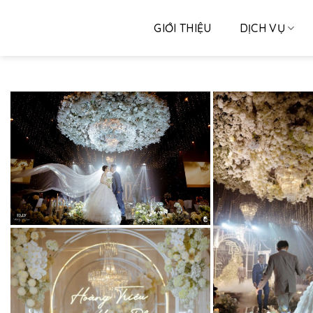
Skip
to
GIỚI THIỆU
DỊCH VỤ
content