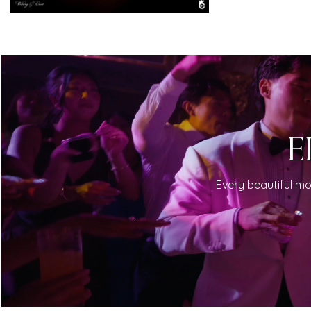
E
Every beautiful mo