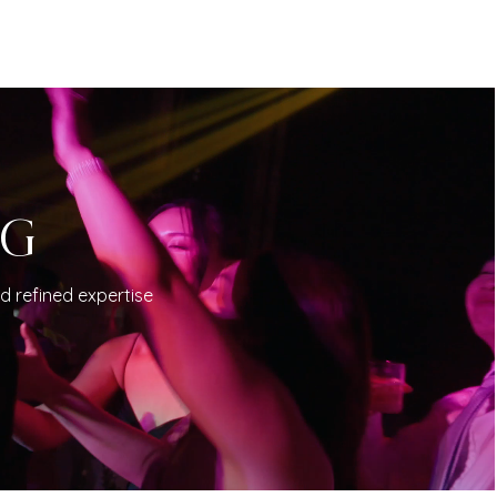
NG
d refined expertise