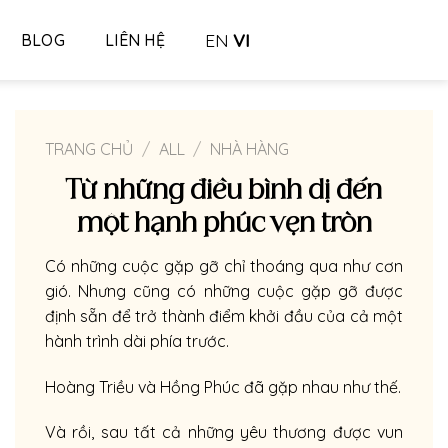
EN
VI
BLOG
LIÊN HỆ
TRANG CHỦ
/
ALL
/
NHÀ HÀNG
Từ những điều bình dị đến
một hạnh phúc vẹn tròn
Có những cuộc gặp gỡ chỉ thoáng qua như cơn
gió. Nhưng cũng có những cuộc gặp gỡ được
định sẵn để trở thành điểm khởi đầu của cả một
hành trình dài phía trước.
Hoàng Triều và Hồng Phúc đã gặp nhau như thế.
Và rồi, sau tất cả những yêu thương được vun