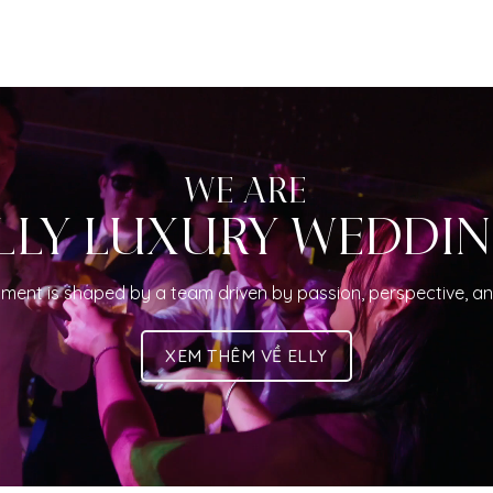
WE ARE
LLY LUXURY WEDDI
ment is shaped by a team driven by passion, perspective, an
XEM THÊM VỀ ELLY